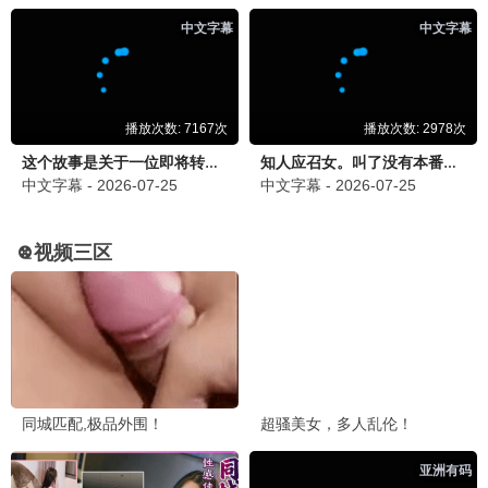
精选推荐
封神·战火西岐
上古神话史诗 · 2025
9.6
2025
快看影视·极速观影