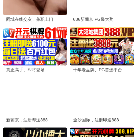
精选推荐
大江大河3
时代发展纪实 · 2025
9.4
2025
快看影视·极速观影