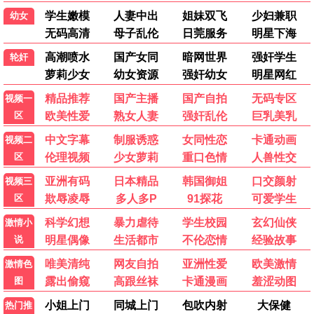
精选推荐
战狼·番外篇
热血军旅题材 · 2025
9.6
2025
快看影视·极速观影