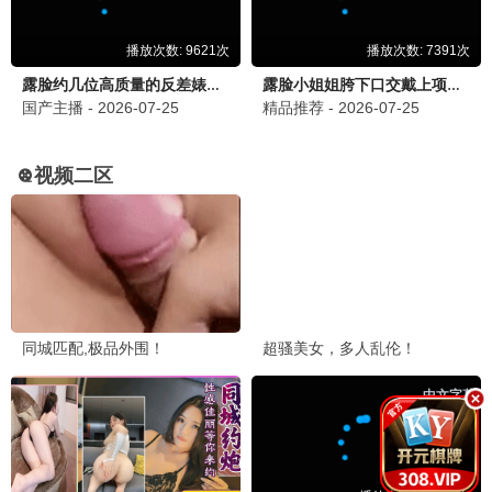
精选推荐
沙丘·救世主
星际权谋史诗 · 2025
9.8
2025
快看影视·极速观影